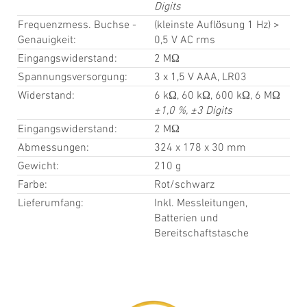
Digits
Frequenzmess. Buchse -
(kleinste Auflösung 1 Hz) >
Genauigkeit:
0,5 V AC rms
Eingangswiderstand:
2 MΩ
Spannungsversorgung:
3 x 1,5 V AAA, LR03
Widerstand:
6 kΩ, 60 kΩ, 600 kΩ, 6 MΩ
±1,0 %, ±3 Digits
Eingangswiderstand:
2 MΩ
Abmessungen:
324 x 178 x 30 mm
Gewicht:
210 g
Farbe:
Rot/schwarz
Lieferumfang:
Inkl. Messleitungen,
Batterien und
Bereitschaftstasche