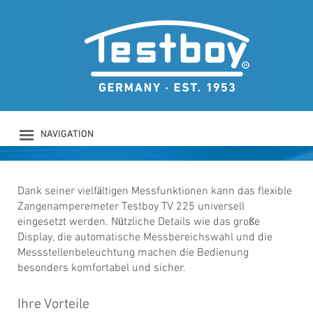
TESTBOY TV 225
Flexibles Zangenamperemeter
NAVIGATION
PRODUKTE
UNTERNEHMEN
SICHERHEIT
Dank seiner vielfältigen Messfunktionen kann das flexible
Zangenamperemeter Testboy TV 225 universell
DOWNLOADS
eingesetzt werden. Nützliche Details wie das große
NEWS
Display, die automatische Messbereichswahl und die
KONTAKT
Messstellenbeleuchtung machen die Bedienung
LOGIN
besonders komfortabel und sicher.
Ihre Vorteile