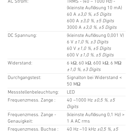
AC Strom:
TRMS - (40 – 1000 Hz) -
(kleinste Auflösung 10 mA)
60 A
±3,0 %, ±5 Digits
600 A
±3,0 %, ±5 Digits
3000 A
±3,0 %, ±5 Digits
DC Spannung:
(kleinste Auflösung 0,001 V)
6 V
±1,0 %, ±3 Digits
60 V
±1,0 %, ±5 Digits
600 V
±1,0 %, ±5 Digits
Widerstand:
6 kΩ, 60 kΩ, 600 kΩ, 6 MΩ
±1,0 %, ±3 Digits
Durchgangstest:
Signalton bei Widerstand <
50 MΩ
Messstellenbeleuchtung:
LED
Frequenzmess. Zange :
40 –1000 Hz
±0,5 %, ±5
Digits
Frequenzmess. Zange -
(kleinste Auflösung 0,1 Hz) >
Genauigkeit:
1 A AC rms
Frequenzmess. Buchse :
40 Hz –10 kHz
±0,5 %, ±5