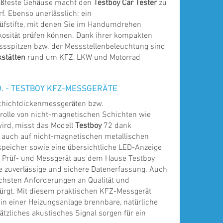
stoßfeste Gehäuse macht den
Testboy Car Tester
zu
f. Ebenso unerlässlich: ein
rüfstifte, mit denen Sie im Handumdrehen
kosität prüfen können. Dank ihrer kompakten
sspitzen bzw. der Messstellenbeleuchtung sind
kstätten
rund um KFZ, LKW und Motorrad
. - TESTBOY KFZ-MESSGERÄTE
Schichtdickenmessgeräten bzw.
trolle von nicht-magnetischen Schichten wie
wird, misst das Modell
Testboy
72 dank
 auch auf nicht-magnetischen metallischen
peicher sowie eine übersichtliche LED-Anzeige
s Prüf- und Messgerät aus dem Hause Testboy
e zuverlässige und sichere Datenerfassung. Auch
höchsten Anforderungen an Qualität und
bürgt. Mit diesem praktischen KFZ-Messgerät
in einer Heizungsanlage brennbare, natürliche
tzliches akustisches Signal sorgen für ein