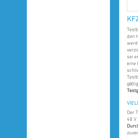
KFZ
Testb
den 
werde
verzi
sei e
eine 
schli
Testb
gült
Testg
VIE
Der T
48 V 
Durc
zuver