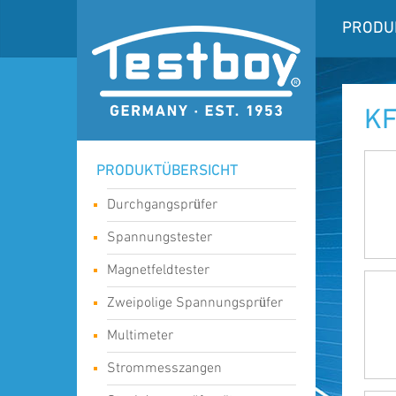
PRODU
KF
PRODUKTÜBERSICHT
Durchgangsprüfer
Spannungstester
Magnetfeldtester
Zweipolige Spannungsprüfer
Multimeter
Strommesszangen