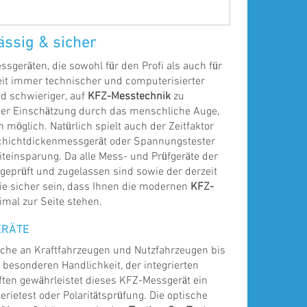
ässig & sicher
sgeräten, die sowohl für den Profi als auch für
eit immer technischer und computerisierter
d schwieriger, auf
KFZ-Messtechnik
zu
iner Einschätzung durch das menschliche Auge,
 möglich. Natürlich spielt auch der Zeitfaktor
Schichtdickenmessgerät oder Spannungstester
iteinsparung. Da alle Mess- und Prüfgeräte der
geprüft und zugelassen sind sowie der derzeit
e sicher sein, dass Ihnen die modernen
KFZ-
mal zur Seite stehen.
ERÄTE
suche an Kraftfahrzeugen und Nutzfahrzeugen bis
besonderen Handlichkeit, der integrierten
ten gewährleistet dieses KFZ-Messgerät ein
rietest oder Polaritätsprüfung. Die optische