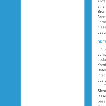
Anzei
einem
Brems
Brem
Form
dies
beso
BRE
Ein 
Schic
Lacke
Komb
Unte
integ
über
der T
Siche
lasse
Gase,