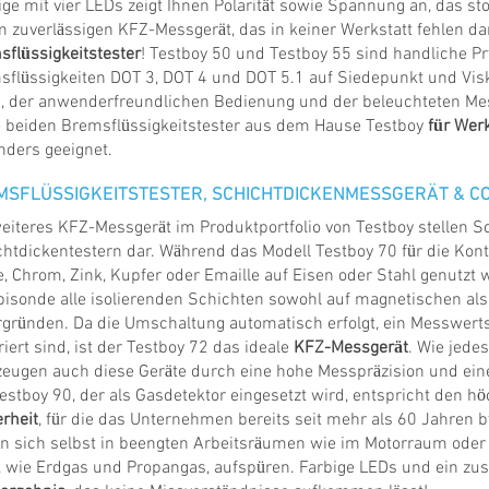
ge mit vier LEDs zeigt Ihnen Polarität sowie Spannung an, das 
 zuverlässigen KFZ-Messgerät, das in keiner Werkstatt fehlen dar
flüssigkeitstester
! Testboy 50 und Testboy 55 sind handliche P
sflüssigkeiten DOT 3, DOT 4 und DOT 5.1 auf Siedepunkt und Vis
, der anwenderfreundlichen Bedienung und der beleuchteten Mes
e beiden Bremsflüssigkeitstester aus dem Hause Testboy
für Wer
nders geeignet.
MSFLÜSSIGKEITSTESTER, SCHICHTDICKENMESSGERÄT & CO
weiteres KFZ-Messgerät im Produktportfolio von Testboy stellen 
htdickentestern dar. Während das Modell Testboy 70 für die Kon
, Chrom, Zink, Kupfer oder Emaille auf Eisen oder Stahl genutzt 
isonde alle isolierenden Schichten sowohl auf magnetischen als
rgründen. Da die Umschaltung automatisch erfolgt, ein Messwerts
riert sind, ist der Testboy 72 das ideale
KFZ-Messgerät
. Wie jede
zeugen auch diese Geräte durch eine hohe Messpräzision und ein
estboy 90, der als Gasdetektor eingesetzt wird, entspricht den 
rheit
, für die das Unternehmen bereits seit mehr als 60 Jahren 
n sich selbst in beengten Arbeitsräumen wie im Motorraum oder 
 wie Erdgas und Propangas, aufspüren. Farbige LEDs und ein zusä