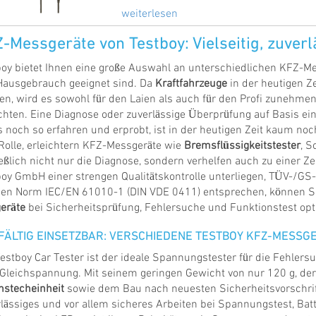
weiterlesen
-Messgeräte von Testboy: Vielseitig, zuverl
oy bietet Ihnen eine große Auswahl an unterschiedlichen KFZ-Mes
Hausgebrauch geeignet sind. Da
Kraftfahrzeuge
in der heutigen Z
n, wird es sowohl für den Laien als auch für den Profi zunehmen
chten. Eine Diagnose oder zuverlässige Überprüfung auf Basis e
s noch so erfahren und erprobt, ist in der heutigen Zeit kaum noch
Rolle, erleichtern KFZ-Messgeräte wie
Bremsflüssigkeitstester
, 
eßlich nicht nur die Diagnose, sondern verhelfen auch zu einer Ze
oy GmbH einer strengen Qualitätskontrolle unterliegen, TÜV-/GS-
igen Norm IEC/EN 61010-1 (DIN VDE 0411) entsprechen, können Si
eräte
bei Sicherheitsprüfung, Fehlersuche und Funktionstest opti
LFÄLTIG EINSETZBAR: VERSCHIEDENE TESTBOY KFZ-MESSG
estboy Car Tester ist der ideale Spannungstester für die Fehler
Gleichspannung. Mit seinem geringen Gewicht von nur 120 g, der 
hstecheinheit
sowie dem Bau nach neuesten Sicherheitsvorschrif
lässiges und vor allem sicheres Arbeiten bei Spannungstest, Batte