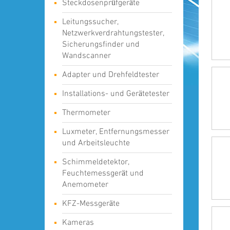
Steckdosenprüfgeräte
Leitungssucher,
Netzwerkverdrahtungstester,
Sicherungsfinder und
Wandscanner
Adapter und Drehfeldtester
Installations- und Gerätetester
Thermometer
Luxmeter, Entfernungsmesser
und Arbeitsleuchte
Schimmeldetektor,
Feuchtemessgerät und
Anemometer
KFZ-Messgeräte
Kameras