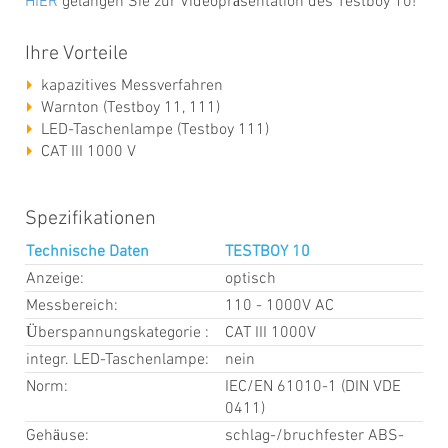
HIER
gelangen Sie zur Videopräsentation des Testboy 10!
Ihre Vorteile
kapazitives Messverfahren
Warnton (Testboy 11, 111)
LED-Taschenlampe (Testboy 111)
CAT III 1000 V
Spezifikationen
Technische Daten
TESTBOY 10
Anzeige:
optisch
Messbereich:
110 - 1000V AC
Überspannungskategorie :
CAT III 1000V
integr. LED-Taschenlampe:
nein
Norm:
IEC/EN 61010-1 (DIN VDE
0411)
Gehäuse:
schlag-/bruchfester ABS-