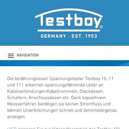
TESTBOY 10
Berührungsloser Spannungstester ab
110 V AC
NAVIGATION
PRODUKTE
UNTERNEHMEN
SICHERHEIT
Die berührungslosen Spannungstester Testboy 10, 11
und 111 erkennen spannungsführende Leiter an
DOWNLOADS
Kabelverbindungen,Kabeltrommeln, Steckdosen,
NEWS
Schaltern, Anschlussdosen etc. Dank kapazitivem
KONTAKT
Messverfahren benötigen sie keinen Stromfluss und
LOGIN
können Unterbrechungen schnell und zentimetergenau
anzeigen.