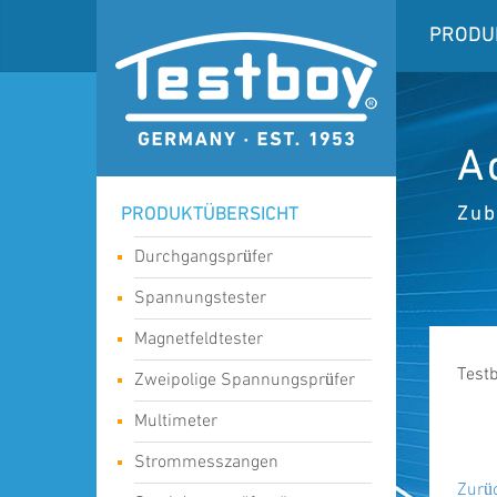
PRODU
A
Zub
PRODUKTÜBERSICHT
Durchgangsprüfer
Spannungstester
Magnetfeldtester
Test
Zweipolige Spannungsprüfer
Multimeter
Strommesszangen
Zurü