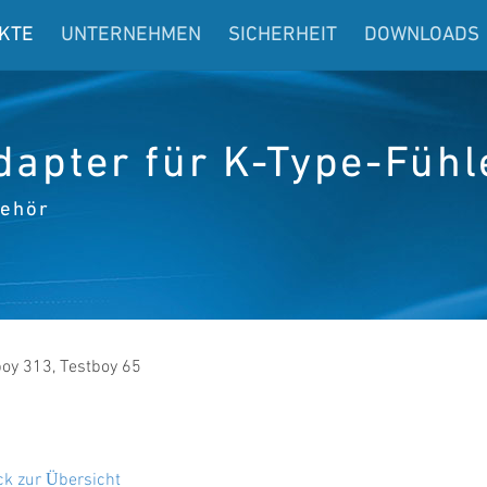
KTE
UNTERNEHMEN
SICHERHEIT
DOWNLOADS
dapter für K-Type-Fühl
ehör
boy 313, Testboy 65
ck zur Übersicht