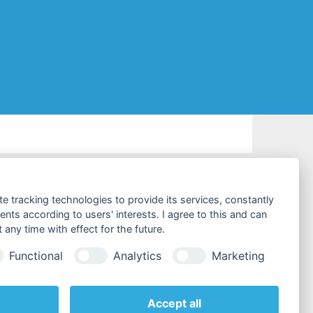
KONTAKT & SERVICE
te tracking technologies to provide its services, constantly
ts according to users' interests. I agree to this and can
Kundenservice
any time with effect for the future.
Tel:
+49 (0)4441 / 89112-10
Functional
Analytics
Marketing
Fax:
+49 (0)4441 / 84536
E-Mail:
info@testboy.de
Accept all