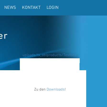
NEWS
KONTAKT
LOGIN
er
uploads/tx_oblproducts/Testboy-
Adapter-fÃ_r-K-Type-FÃ_hler.png
Zu den
Downloads
!