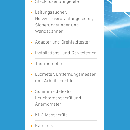
Steckdosenprüfgeräte
Leitungssucher,
Netzwerkverdrahtungstester,
Sicherungsfinder und
Wandscanner
Adapter und Drehfeldtester
Installations- und Gerätetester
Thermometer
Luxmeter, Entfernungsmesser
und Arbeitsleuchte
Schimmeldetektor,
Feuchtemessgerät und
Anemometer
KFZ-Messgeräte
Kameras