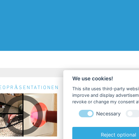
We use cookies!
EOPRÄSENTATIONEN
NEWS & TERMINE
This site uses third-party websi
improve and display advertisemen
Keine Nachrichten verfügbar.
revoke or change my consent at 
Necessary
Reject optional