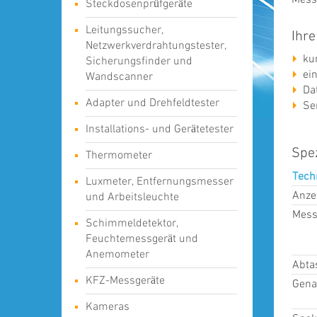
Steckdosenprüfgeräte
Leitungssucher,
Ihre
Netzwerkverdrahtungstester,
ku
Sicherungsfinder und
ei
Wandscanner
Da
Adapter und Drehfeldtester
Se
Installations- und Gerätetester
Spez
Thermometer
Tech
Luxmeter, Entfernungsmesser
Anze
und Arbeitsleuchte
Mess
Schimmeldetektor,
Feuchtemessgerät und
Anemometer
Abtas
KFZ-Messgeräte
Gena
Kameras