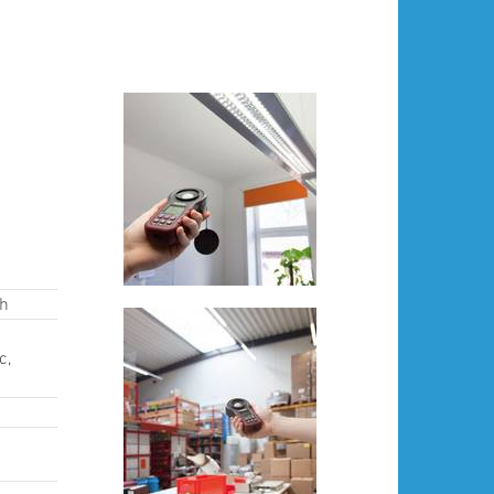
ph
c,