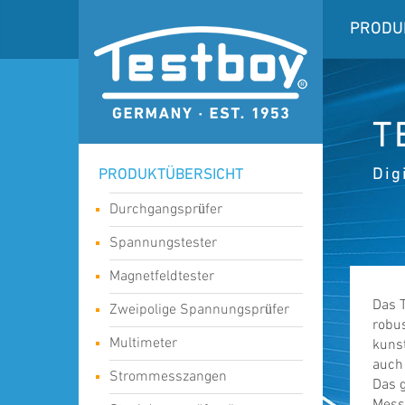
PRODU
T
Dig
PRODUKTÜBERSICHT
Durchgangsprüfer
Spannungstester
Magnetfeldtester
Das T
Zweipolige Spannungsprüfer
robu
Multimeter
kunst
auch 
Strommesszangen
Das g
Mess