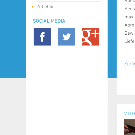
Spek
Zubehör
Sens
max. 
SOCIAL MEDIA
Abme
Gewi
Lief
Zurü
VID