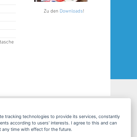
Zu den
Downloads
!
stasche
KONTAKT & SERVICE
te tracking technologies to provide its services, constantly
ts according to users' interests. I agree to this and can
Kundenservice
any time with effect for the future.
Tel:
+49 (0)4441 / 89112-10