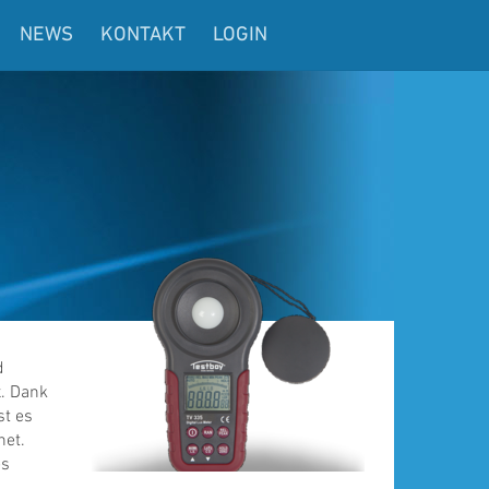
NEWS
KONTAKT
LOGIN
d
. Dank
st es
net.
es