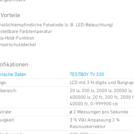
 Vorteile
nstlichtempfindliche Fotodiode (z. B. LED-Beleuchtung)
nstellbare Farbtemperatur
ta-Hold-Funktion
nsorschutzdeckel
ifikationen
nische Daten
TESTBOY TV 335
ige:
LCD mit 3 ½ digits und Bargra
bereich:
20 lx, 200 lx, 2000 lx, 20000 lx,
400000 lx, 20 fc, 200 fc, 2000 f
40000 fc, 0–999900 cd
trate:
ø 2 Messungen pro Sekunde
uigkeit:
3 % V(λ)-Anpassung 2 %
Kosinuskorrektur