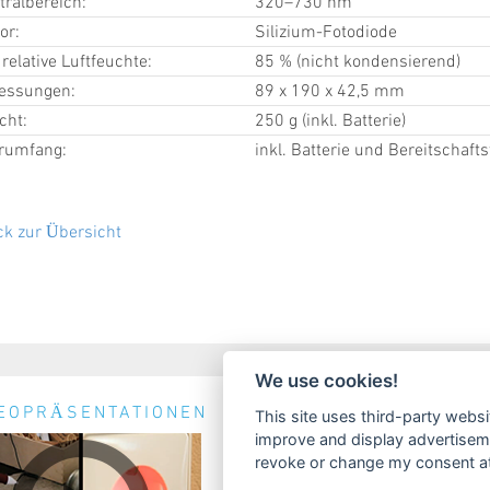
tralbereich:
320–730 nm
or:
Silizium-Fotodiode
relative Luftfeuchte:
85 % (nicht kondensierend)
ssungen:
89 x 190 x 42,5 mm
cht:
250 g (inkl. Batterie)
erumfang:
inkl. Batterie und Bereitschaft
ck zur Übersicht
We use cookies!
EOPRÄSENTATIONEN
NEWS & TERMINE
This site uses third-party websi
improve and display advertisemen
Keine Nachrichten verfügbar.
revoke or change my consent at 