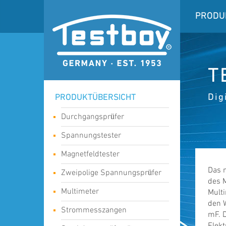
PRODU
T
Dig
PRODUKTÜBERSICHT
Durchgangsprüfer
Spannungstester
Magnetfeldtester
Das n
Zweipolige Spannungsprüfer
des 
Multimeter
Multi
den 
Strommesszangen
mF. D
Elekt