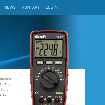
NEWS
KONTAKT
LOGIN
hkeiten
ue RMS
atur,
s 60