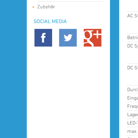
Zubehör
AC S
SOCIAL MEDIA
Betr
DC S
DC S
Durc
Eing
Freq
Lage
LED-
max.