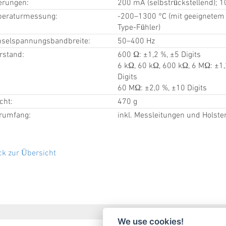
erungen:
200 mA (selbstrückstellend); 1
eraturmessung:
-200–1300 °C (mit geeignetem
Type-Fühler)
selspannungsbandbreite:
50–400 Hz
rstand:
600 Ω: ±1,2 %, ±5 Digits
6 kΩ, 60 kΩ, 600 kΩ, 6 MΩ: ±1,
Digits
60 MΩ: ±2,0 %, ±10 Digits
cht:
470 g
erumfang:
inkl. Messleitungen und Holste
ck zur Übersicht
We use cookies!