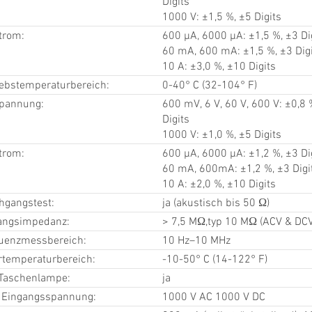
Digits
1000 V: ±1,5 %, ±5 Digits
trom:
600 µA, 6000 µA: ±1,5 %, ±3 Di
60 mA, 600 mA: ±1,5 %, ±3 Dig
10 A: ±3,0 %, ±10 Digits
iebstemperaturbereich:
0-40° C (32-104° F)
pannung:
600 mV, 6 V, 60 V, 600 V: ±0,8 
Digits
1000 V: ±1,0 %, ±5 Digits
trom:
600 µA, 6000 µA: ±1,2 %, ±3 Di
60 mA, 600mA: ±1,2 %, ±3 Digi
10 A: ±2,0 %, ±10 Digits
hgangstest:
ja (akustisch bis 50 Ω)
angsimpedanz:
> 7,5 MΩ,typ 10 MΩ (ACV & DCV
uenzmessbereich:
10 Hz–10 MHz
rtemperaturbereich:
-10-50° C (14-122° F)
Taschenlampe:
ja
 Eingangsspannung:
1000 V AC 1000 V DC