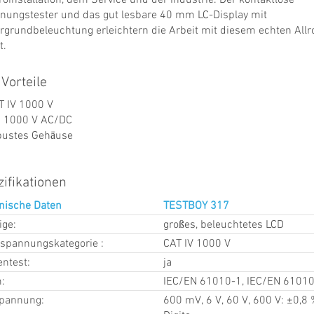
nungstester und das gut lesbare 40 mm LC-Display mit
rgrundbeleuchtung erleichtern die Arbeit mit diesem echten All
t.
 Vorteile
T IV 1000 V
s 1000 V AC/DC
bustes Gehäuse
ifikationen
nische Daten
TESTBOY 317
ige:
großes, beleuchtetes LCD
spannungskategorie :
CAT IV 1000 V
entest:
ja
:
IEC/EN 61010-1, IEC/EN 6101
pannung:
600 mV, 6 V, 60 V, 600 V: ±0,8 