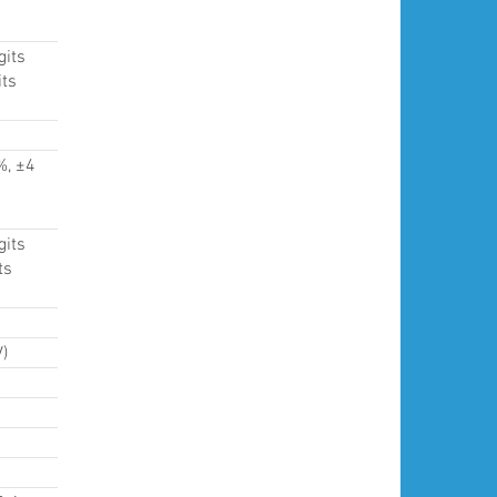
gits
its
%, ±4
gits
ts
)