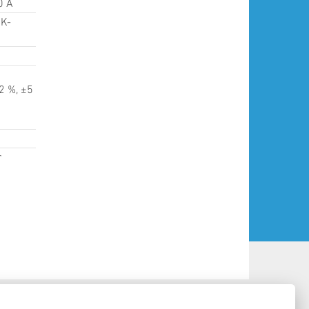
0 A
 K-
2 %, ±5
r