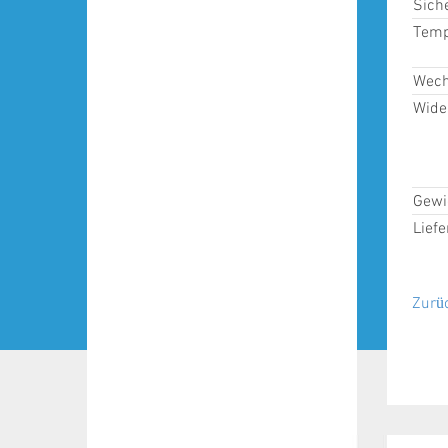
Sich
Temp
Wech
Wide
Gewi
Lief
Zurü