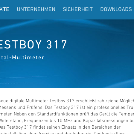
KTE
UNTERNEHMEN
SICHERHEIT
DOWNLOADS
ESTBOY 317
ital-Multimeter
eue digitale Multimeter Testboy 317 erschließt zahlreiche Möglic
Messens und Prüfens. Das Testboy 317 ist ein professionelles Tr
meter. Neben den Standardfunktionen prüft das Gerät die Temper
Widerstand, Frequenzen bis 10 MHz und Kapazitätsmessungen bi
as Testboy 317 findet seinen Einsatz in den Bereichen der
roinstallation, dem Service und der Industrie. Der kontaktlose