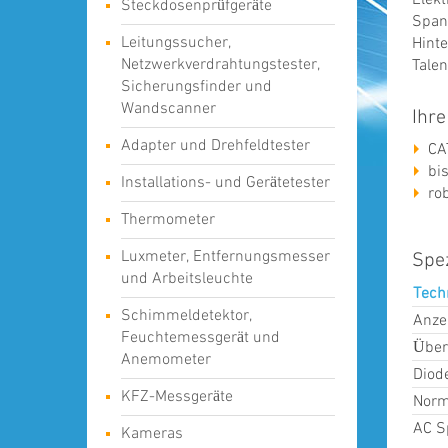
Steckdosenprüfgeräte
Span
Leitungssucher,
Hinte
Netzwerkverdrahtungstester,
Talen
Sicherungsfinder und
Wandscanner
Ihre
Adapter und Drehfeldtester
CA
bi
Installations- und Gerätetester
ro
Thermometer
Luxmeter, Entfernungsmesser
Spez
und Arbeitsleuchte
Tech
Schimmeldetektor,
Anze
Feuchtemessgerät und
Über
Anemometer
Diod
KFZ-Messgeräte
Norm
AC S
Kameras