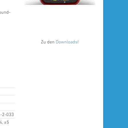
round-
Zu den
Downloads
!
0-2-033
%, ±5