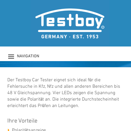
TESTBOY CAR
TESTER
Spannungstester
NAVIGATION
PRODUKTE
UNTERNEHMEN
SICHERHEIT
Der Testboy Car Tester eignet sich ideal für die
Fehlersuche in Kfz, Nfz und allen anderen Bereichen bis
DOWNLOADS
48 V Gleichspannung. Vier LEDs zeigen die Spannung
NEWS
sowie die Polarität an. Die integrierte Durchstecheinheit
KONTAKT
erleichtert das Prüfen an Leitungen.
LOGIN
Ihre Vorteile
Polaritätsanzeige