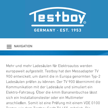
TESTBOY TV 900
Ladesäulenadapter
NAVIGATION
PRODUKTE
UNTERNEHMEN
SICHERHEIT
Mehr und mehr Ladesäulen für Elektroautos werden
europaweit aufgestellt. Testboy hat den Messadapter TV
DOWNLOADS
900 entwickelt, um damit die in Europa genormten Typ-2
NEWS
Ladesäulen prüfen zu können. Der TV 900 übernimmt die
KONTAKT
Kommunikation mit der Ladesäule und simuliert ein
LOGIN
Elektro-Fahrzeug. Über die 4mm Bananenbuchse lässt
sich ein Installationstester oder ein Multimeter
anschließen. Somit ist eine Prüfung mit einem VDE 0100