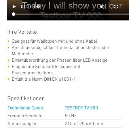
Ihre Vorteile
Geeignet für Wallboxen mit und ohne Kabel
Anschlussmöglichkeit für Installationstester oder
Multimeter
Direktüberprüfung der Phasen über LED Anzeige
Eingebaute Schuko-Steckdose mit
Phasenumschaltung
Erfüllt die Norm DIN EN 61851-1
Spezifikationen
Technische Daten
TESTBOY TV 900
Frequenzbereich:
50 Hz
Abmessungen:
215 x 120 x 60 mm