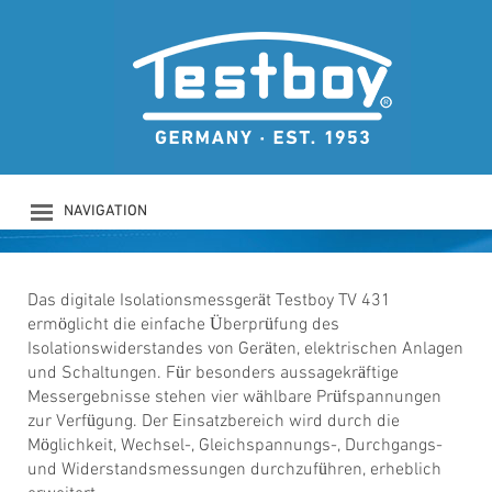
TESTBOY TV 431
Digitales Isolationsmessgerät
NAVIGATION
PRODUKTE
UNTERNEHMEN
SICHERHEIT
Das digitale Isolationsmessgerät Testboy TV 431
ermöglicht die einfache Überprüfung des
DOWNLOADS
Isolationswiderstandes von Geräten, elektrischen Anlagen
NEWS
und Schaltungen. Für besonders aussagekräftige
KONTAKT
Messergebnisse stehen vier wählbare Prüfspannungen
LOGIN
zur Verfügung. Der Einsatzbereich wird durch die
Möglichkeit, Wechsel-, Gleichspannungs-, Durchgangs-
und Widerstandsmessungen durchzuführen, erheblich