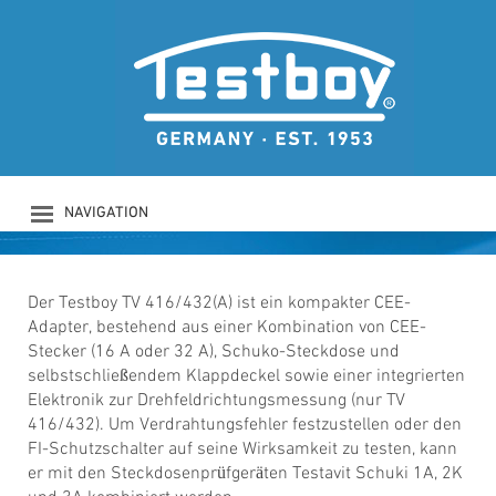
TESTBOY TV
416/432
CEE-Adapter mit
Drehfeldrichtungsanzeige
NAVIGATION
PRODUKTE
UNTERNEHMEN
SICHERHEIT
Der Testboy TV 416/432(A) ist ein kompakter CEE-
Adapter, bestehend aus einer Kombination von CEE-
DOWNLOADS
Stecker (16 A oder 32 A), Schuko-Steckdose und
NEWS
selbstschließendem Klappdeckel sowie einer integrierten
KONTAKT
Elektronik zur Drehfeldrichtungsmessung (nur TV
LOGIN
416/432). Um Verdrahtungsfehler festzustellen oder den
FI-Schutzschalter auf seine Wirksamkeit zu testen, kann
er mit den Steckdosenprüfgeräten Testavit Schuki 1A, 2K