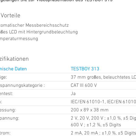
 Vorteile
tomatischer Messbereichsschutz
oßes LCD mit Hintergrundbeleuchtung
mperaturmessung
ifikationen
nische Daten
TESTBOY 313
ige:
37 mm großes, beleuchtetes L
spannungskategorie :
CAT III 600 V
entest:
Ja
:
IEC/EN 61010-1, IEC/EN 6101
ssung:
200 x 89 x 38 mm
pannung:
2 V, 20 V, 200 V ; ±1,0 %, ±5 Dig
600 V ; ±1,2 %, ±5 Digits
trom:
2 mA, 20 mA ; ±1,0 %, ±5 Digit