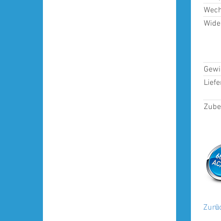
Wech
Wide
Gewi
Lief
Zubeh
Zurü