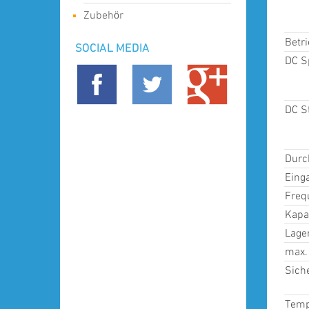
Zubehör
Betr
SOCIAL MEDIA
DC S
DC S
Durc
Eing
Freq
Kapa
Lage
max.
Sich
Temp