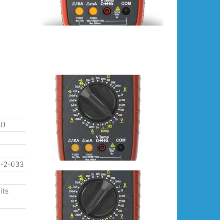
CD
0-2-033
its
s