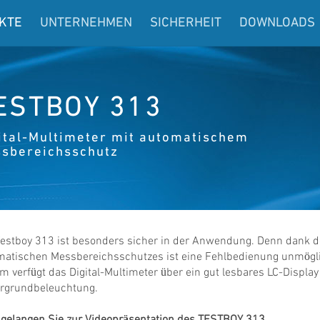
KTE
UNTERNEHMEN
SICHERHEIT
DOWNLOADS
ESTBOY 313
ital-Multimeter mit automatischem
sbereichsschutz
Testboy 313 ist besonders sicher in der Anwendung. Denn dank 
matischen Messbereichsschutzes ist eine Fehlbedienung unmögl
 verfügt das Digital-Multimeter über ein gut lesbares LC-Display
ergrundbeleuchtung.
gelangen Sie zur Videopräsentation des TESTBOY 313