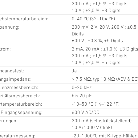
200 mA ; ±1,5 %, ±3 Digits
10 A ; ±2,0 %, ±8 Digits
iebstemperaturbereich:
0–40 °C (32–104 °F)
pannung:
200 mV, 2 V, 20 V, 200 V ; ±0,5
Digits
600 V ; ±0,8 %, ±5 Digits
trom:
2 mA, 20 mA ; ±1,0 %, ±3 Digit
200 mA ; ±1,5 %, ±3 Digits
10 A ; ±2,0 %, ±5 Digits
hgangstest:
Ja
angsimpedanz:
> 7,5 MΩ, typ 10 MΩ (ACV & DC
uenzmessbereich:
0–20 kHz
zitätsmessbereich:
bis 20 μF
rtemperaturbereich:
-10–50 °C (14–122 °F)
 Eingangsspannung:
600 V AC/DC
erungen:
200 mA (selbstrückstellend)
10 A/1000 V (flink)
eraturmessung:
-20–1000°C mit K-Type-Fühler