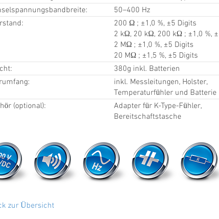
selspannungsbandbreite:
50–400 Hz
rstand:
200 Ω ; ±1,0 %, ±5 Digits
2 kΩ, 20 kΩ, 200 kΩ ; ±1,0 %, ±
2 MΩ ; ±1,0 %, ±5 Digits
20 MΩ ; ±1,5 %, ±5 Digits
cht:
380g inkl. Batterien
erumfang:
inkl. Messleitungen, Holster,
Temperaturfühler und Batterie
ör (optional):
Adapter für K-Type-Fühler,
Bereitschaftstasche
ck zur Übersicht