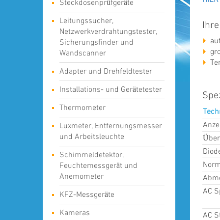
Steckdosenprüfgeräte
Leitungssucher,
Ihre
Netzwerkverdrahtungstester,
au
Sicherungsfinder und
gr
Wandscanner
Te
Adapter und Drehfeldtester
Installations- und Gerätetester
Spez
Thermometer
Tech
Anze
Luxmeter, Entfernungsmesser
und Arbeitsleuchte
Über
Diod
Schimmeldetektor,
Norm
Feuchtemessgerät und
Anemometer
Abme
AC S
KFZ-Messgeräte
Kameras
AC S