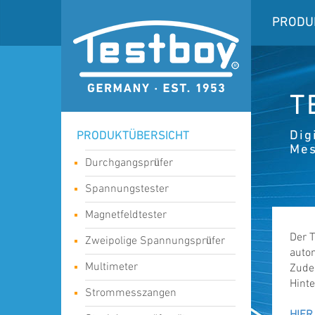
PRODU
T
Dig
PRODUKTÜBERSICHT
Mes
Durchgangsprüfer
Spannungstester
Magnetfeldtester
Der 
Zweipolige Spannungsprüfer
auto
Multimeter
Zudem
Hint
Strommesszangen
HIER