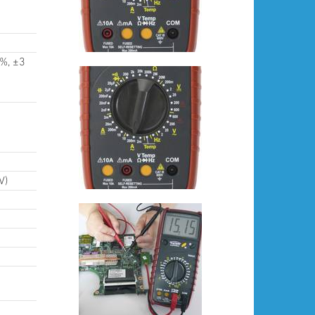
 %, ±3
s
V)